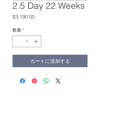
2.5 Day 22 Weeks
価
$3,190.00
格
数量
*
カートに追加する
メインオフィス：
(213) 427-5547
Fax: (213) 427-5549
admissions@adamscollege.edu
3700 Wilshire Blvd. Suite 985
Los Angeles, CA 90010
月ー金 8:30 - 5:30