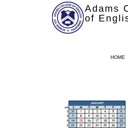
Adams C
of Engli
HOME