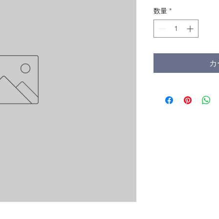
格
数量
*
カ