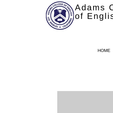
Adams C
of Engli
HOME