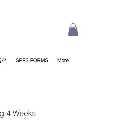
폭로
SPFS FORMS
More
g 4 Weeks