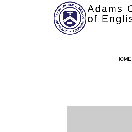
Adams C
of Engli
HOME