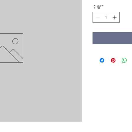
격
수량
*