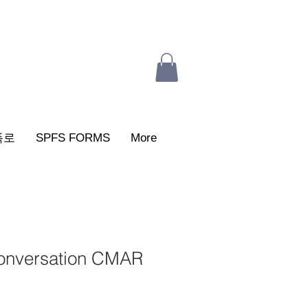
폭로
SPFS FORMS
More
onversation CMAR