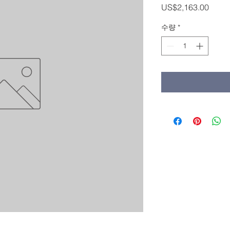
가
US$2,163.00
격
수량
*