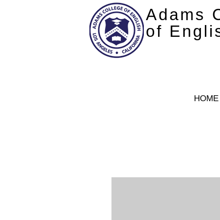
Adams C
of Engli
HOME