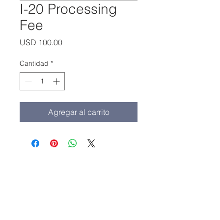
I-20 Processing
Fee
Precio
USD 100.00
Cantidad
*
Agregar al carrito
Oficina principal:
(213) 427-5547
Fax: (213) 427-5549
admissions@adamscollege.edu
3700 Wilshire Blvd. Suite 985
Los Angeles, CA 90010