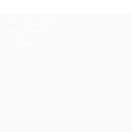
Oficina principal: (213) 427-5547
Fax: (213) 427-5549
admissions@adamscollege.edu
3700 Wilshire Blvd. Suite 985
Los Angeles, CA 90010
Lunes a Viernes 8:30 - 5:30