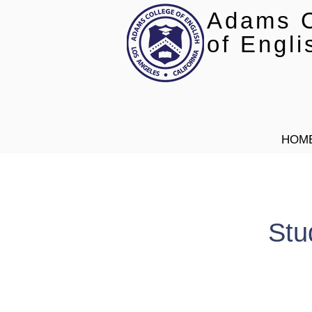
Adams C
of Engli
HOM
Stu