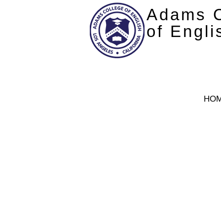
Adams C
of Engli
HO