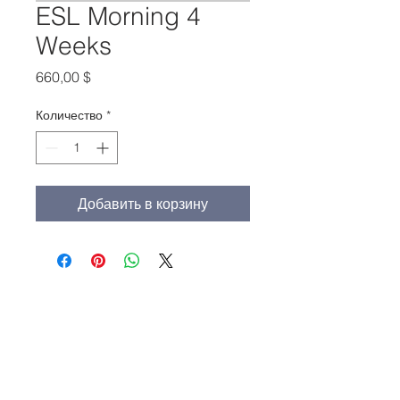
ESL Morning 4
Weeks
Цена
660,00 $
Количество
*
Добавить в корзину
Главный офис:
(213) 427-5547
Факс: (213) 427-5549
admissions@adamscollege.edu
3700 Wilshire Blvd. Suite 985
Los Angeles, CA 90010