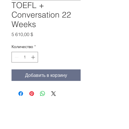
TOEFL +
Conversation 22
Weeks
Цена
5 610,00 $
Количество
*
Добавить в корзину
Главный офис:
(213) 427-5547
Факс: (213) 427-5549
admissions@adamscollege.edu
3700 Wilshire Blvd. Suite 985