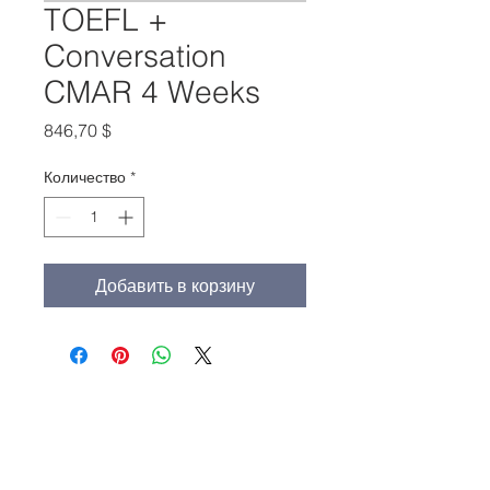
TOEFL +
Conversation
CMAR 4 Weeks
Цена
846,70 $
Количество
*
Добавить в корзину
Главный офис:
(213) 427-5547
Факс: (213) 427-5549
admissions@adamscollege.edu
3700 Wilshire Blvd. Suite 985