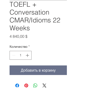
TOEFL +
Conversation
CMAR/Idioms 22
Weeks
Цена
4 840,00 $
Количество
*
Добавить в корзину
Главный офис:
(213) 427-5547
Факс: (213) 427-5549
admissions@adamscollege.edu