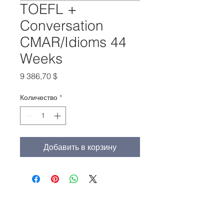
TOEFL +
Conversation
CMAR/Idioms 44
Weeks
Цена
9 386,70 $
Количество
*
Добавить в корзину
Главный офис:
(213) 427-5547
Факс: (213) 427-5549
admissions@adamscollege.edu