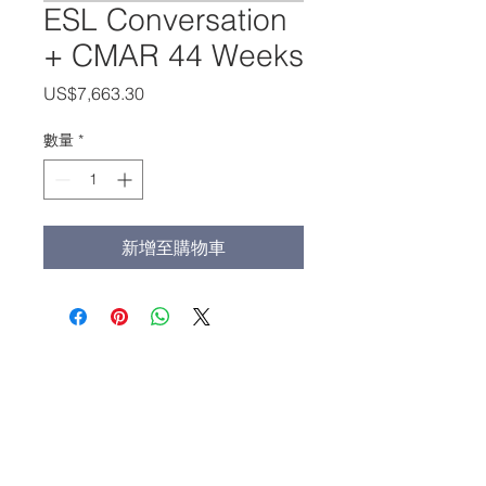
ESL Conversation
+ CMAR 44 Weeks
價
US$7,663.30
格
數量
*
新增至購物車
办公室电话:
(213) 427-5547
传真: (213) 427-5549
admissions@adamscollege.edu
3700 Wilshire Blvd. Suite 985
Los Angeles, CA 90010