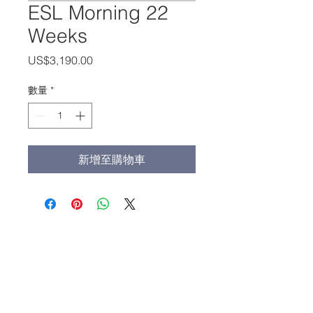
ESL Morning 22
Weeks
價
US$3,190.00
格
數量
*
新增至購物車
办公室电话:
(213) 427-5547
传真: (213) 427-5549
admissions@adamscollege.edu
3700 Wilshire Blvd. Suite 985
Los Angeles, CA 90010