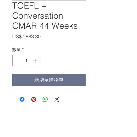
TOEFL +
Conversation
CMAR 44 Weeks
價
US$7,883.30
格
數量
*
新增至購物車
办公室电话:
(213) 427-5547
传真: (213) 427-5549
admissions@adamscollege.edu
3700 Wilshire Blvd. Suite 985