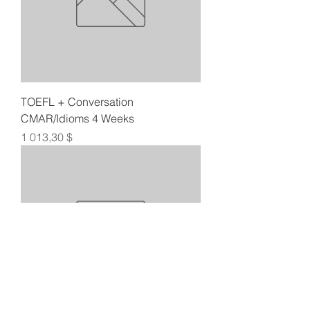
TOEFL + Conversation
CMAR/Idioms 4 Weeks
Цена
1 013,30 $