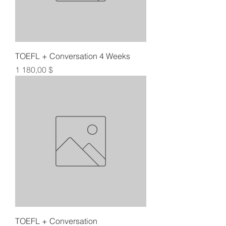
TOEFL + Conversation 4 Weeks
Цена
1 180,00 $
TOEFL + Conversation