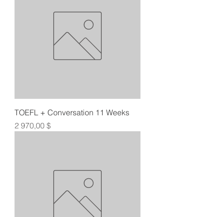
TOEFL + Conversation 11 Weeks
Цена
2 970,00 $